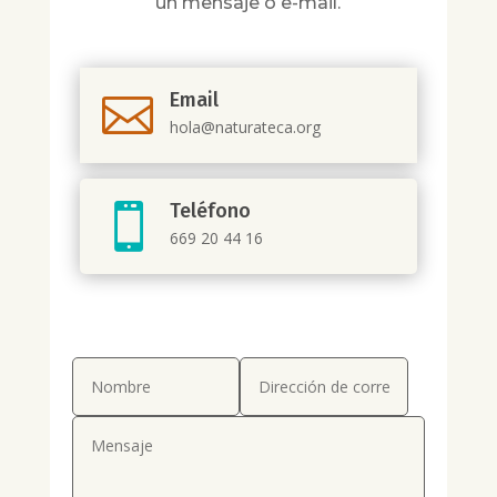
un mensaje o e-mail.
Email

hola@naturateca.org
Teléfono

669 20 44 16